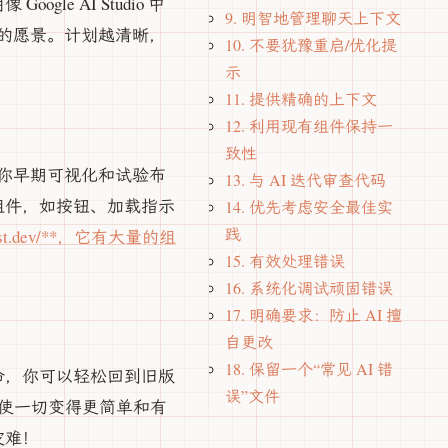
 AI Studio 中
9. 明智地管理聊天上下文
现你的愿景。计划越清晰，
10. 不要犹豫重启/优化提
示
11. 提供精确的上下文
12. 利用现有组件保持一
致性
助你早期可视化和试验布
13. 与 AI 迭代审查代码
组件，如按钮、加载指示
14. 优先考虑安全最佳实
践
/21st.dev/**，它有大量的组
15. 有效处理错误
16. 系统化调试顽固错误
17. 明确要求：防止 AI 擅
自更改
18. 保留一个“常见 AI 错
你一命，你可以轻松回到旧版
误”文件
它使一切变得更简单和有
灾难！