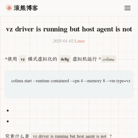
滚熊博客
vz driver is running but host agent is not
2025-01-02
·
Linux
*使用
模式虚拟化的
虚拟机运行 *
vz
4c8g
colima
colima start --runtime containerd --cpu 4 --memory 8 --vm-type=vz

究竟什么是
?
vz driver is running but host agent is not