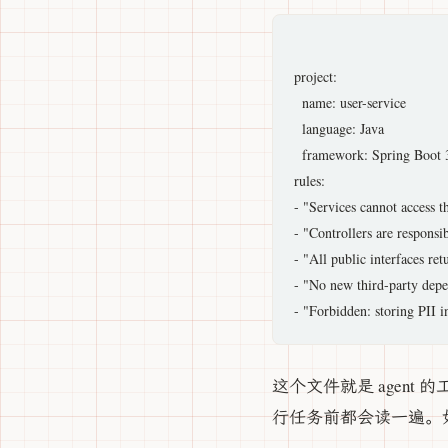
project:

  name: user-service

  language: Java

  framework: Spring Boot 3
rules:

- "Services cannot access th
- "Controllers are responsi
- "All public interfaces ret
- "No new third-party dep
这个文件就是 agent
行任务前都会读一遍。