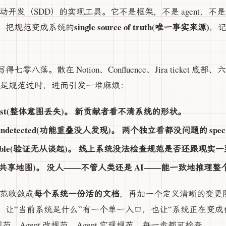
规范驱动开发（SDD）的实现工具。它不是框架，不是 agent，
single source of truth(唯一事实来源)
，把规范变成系统的
，
八落。散在 Notion、Confluence、Jira ticket 底
问题是规范过时，进而引发一堆麻烦：
t gets lost(整体意图丢失)。 新贡献者看不清系统的形状。
aps go undetected(功能重叠没人发现)。 两个独立看都没问题的
s impossible(验证无从谈起)。 线上系统没法检查规范是否还跟现实
ap(没有共享地图)。 没人——不管人类还是 AI——能一致地推理
每个系统一份活的文档
把规范收敛成
，再加一个定义清晰的变更
：让“当前系统是什么”有一个单一入口，也让“系统正在变成
规范、Agent 改规范、Agent 实现规范。每一步都可检查。