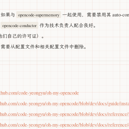
：如果与
一起使用，需要禁用其 auto-compa
opencode-supermemory
与
作为技术负责人配合良好。
opencode-conductor
0（他们自己的许可证）。
，需要从配置文件和相关配置文件中删除。
github.com/code-yeongyu/oh-my-opencode
ithub.com/code-yeongyu/oh-my-opencode/blob/dev/docs/guide/inst
ithub.com/code-yeongyu/oh-my-opencode/blob/dev/docs/reference/
ithub.com/code-yeongyu/oh-my-opencode/blob/dev/docs/reference/