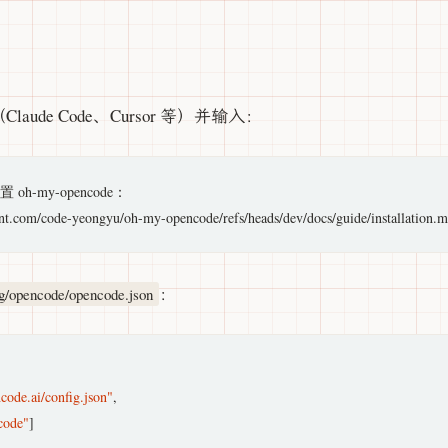
Claude Code、Cursor 等）并输入：
-my-opencode：

：
ig/opencode/opencode.json
ncode.ai/config.json"
,

code"
]
