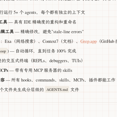
行运行 5+ 个 agents，每个都有独立的上下文
p 工具
— 具有 IDE 精确度的重构和重命名
d 编辑工具
— 精确修改，避免"stale-line errors"
s
：Exa（网络搜索）、Context7（文档）、
Grep.app
（GitHu
) — 自动循环，直到任务 100% 完成
loop
的交互式终端（REPLs、debuggers、TUIs）
MCPs
— 带有专用 MCP 服务器的 skills
兼容
— 所有 hooks、commands、skills、MCPs、插件都能工作
每个文件夹生成分层级的
文件
AGENTS.md