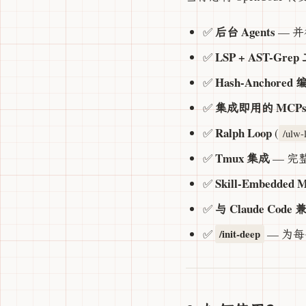
后台 Agents
✅
— 并
LSP + AST-Gre
✅
Hash-Anchore
✅
集成即用的 MCP
✅
Ralph Loop
✅
(
/ulw-
Tmux 集成
✅
— 完整
Skill-Embedded 
✅
与 Claude Code 
✅
✅
— 为
/init-deep