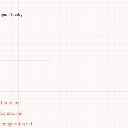
ct hook。
allation.md
features.md
configuration.md