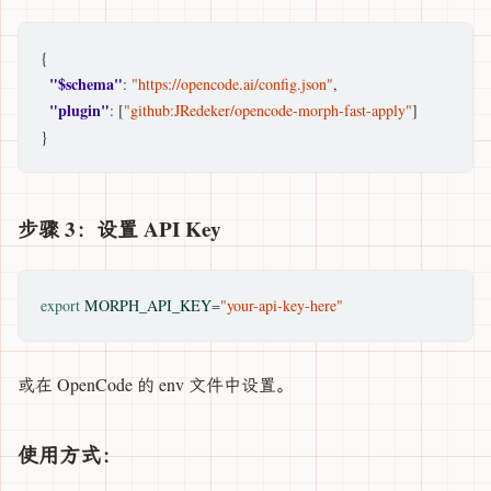
{

"$schema"
: 
"https://opencode.ai/config.json"
,

"plugin"
: [
"github:JRedeker/opencode-morph-fast-apply"
]

步骤 3：设置 API Key
export
MORPH_API_KEY
=
"your-api-key-here"
或在 OpenCode 的 env 文件中设置。
使用方式：