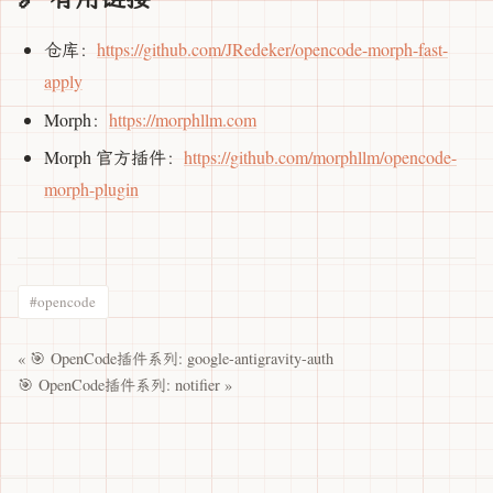
仓库：
https://github.com/JRedeker/opencode-morph-fast-
apply
Morph：
https://morphllm.com
Morph 官方插件：
https://github.com/morphllm/opencode-
morph-plugin
#opencode
« 🎯 OpenCode插件系列: google-antigravity-auth
🎯 OpenCode插件系列: notifier »